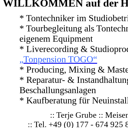
WILLKOMMEN auf der H
* Tontechniker
im Studiobetr
* Tourbegleitung als Tontec
eigenem Equipment
* Liverecording & Studiopro
„
Tonpension TOGO“
*
Producing,
Mixing & Mast
* Reparatur- & Instandhaltun
Beschallungsanlagen
* Kaufberatung für Neuinstal
:: Terje Grube :: Meisen
:: Tel. +49 (0) 177 - 674 925 